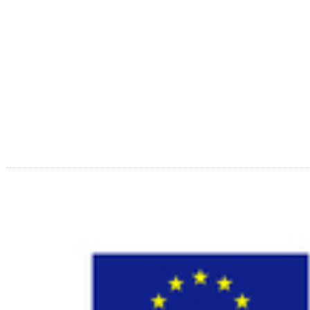
Laguun Tantsukool
Türi tn 10d, Tallinn
Ivo: 56 645 717
Erika: 56 452 334
i
IMPACT 80/20